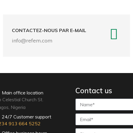
CONTACTEZ-NOUS PAR E-MAIL
info@refem.com
Contact us
Main office location
 Celestial Church St.
gos, Nigeria
24/7 Customer support
234
913 664 5252