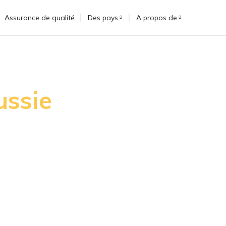
Assurance de qualité
Des pays
A propos de
ussie
e riches relations
accord commercial en 2020.
des exportations du Nigeria
s pays facilitent la
s du REFEM.