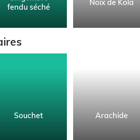
Noix de Kola
fendu séché
Gingembre
aires
Noix de Kola
fendu séché
Ajoutez du pep à votre
Savourez l'essence vive
produit avec de la noix
et piquante du
de cola séchée, entière
gingembre fendu séché
ou en poudre.
nigérian de première
qualité.
APPRENDRE
ENCORE PLUS
APPRENDRE
ENCORE PLUS
Souchet
Arachide