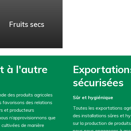
piments rouges à œil
l'importation de charbon
d'oiseau et à long grain.
de bois naturel en
morceaux.
Fruits secs
RENSEIGNER
RENSEIGNER
Fruits secs
t à l'autre
Exportation
Contactez-nous pour en
sécurisées
savoir plus sur la
sélection de fruits secs
de haute qualité du
de des produits agricoles
Sûr et hygiénique
REFEM.
s favorisons des relations
Toutes les exportations ag
rs et producteurs
des installations sûres et h
RENSEIGNER
 nous n’approvisionnons que
sur la production de produits
t cultivées de manière
nous nous engageons à assur