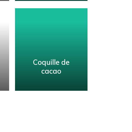
Graines de
sésame
Contactez-nous pour en
savoir plus sur les
graines de sésame
entières de qualité
supérieure du REFEM.
Coquille de
cacao
RENSEIGNER
Coquille de
cacao
Contactez-nous pour en
savoir plus sur les