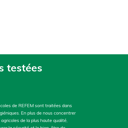
coques et les poudres
de cacao de qualité
supérieure du REFEM.
RENSEIGNER
s testées
ricoles de REFEM sont traitées dans
ygiéniques. En plus de nous concentrer
 agricoles de la plus haute qualité,
er la sécurité et le bien-être de