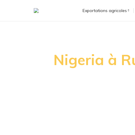
Exportations agricoles
Nigeria à R
Le Nigeria et la Russie entretiennent d
commerciales, ayant signé un nouvel 
Le pétrole représente la part du lion 
vers la Russie, les liens établis entre le
circulation des exportations agricole