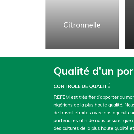
les tamisages du REFEM
de premier, deuxième ou
troisième degré.
Citronnelle
RENSEIGNER
Citronnelle
Qualité d'un por
Contactez-nous pour en
savoir plus sur la
CONTRÔLE DE QUALITÉ
citronnelle de haute
REFEM est très fier d’apporter au mon
qualité du REFEM.
nigérians de la plus haute qualité. Nou
de travail étroites avec nos agriculteu
RENSEIGNER
partenaires afin de nous assurer que
des cultures de la plus haute qualité e