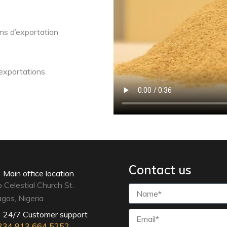
ons d’exportation
 exportations
Contact us
Main office location
 Celestial Church St.
gos, Nigeria
24/7 Customer support
234
913 664 5252