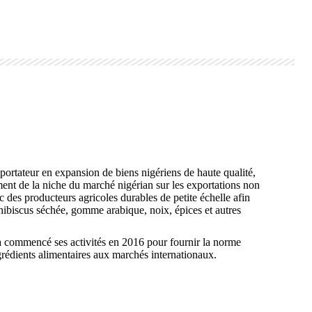
Noix de Kola
Ajoutez du pep à votre produit avec de la
noix de cola séchée, entière ou en
poudre.
APPRENDRE ENCORE PLUS
agricoles nigérianes
ortateur en expansion de biens nigériens de haute qualité,
ent de la niche du marché nigérian sur les exportations non
 des producteurs agricoles durables de petite échelle afin
’hibiscus séchée, gomme arabique, noix, épices et autres
a commencé ses activités en 2016 pour fournir la norme
ngrédients alimentaires aux marchés internationaux.