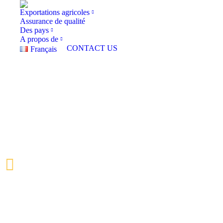
Exportations agricoles
Assurance de qualité
Des pays
A propos de
CONTACT US
Français
Expo
REFEM amè
Ouest au 
emballage s