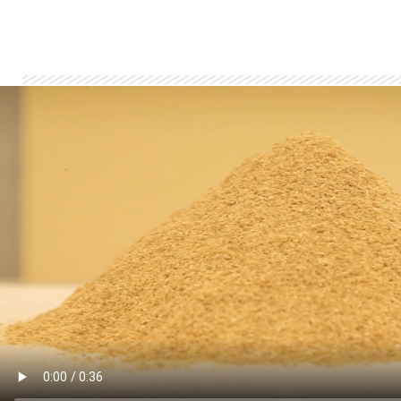
Hibiscus séché
Découvrez les hibiscus secs colorés et
parfumés, soit entiers, en poudre ou
coupés fins,
APPRENDRE ENCORE PLUS