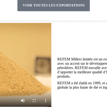
VOIR TOUTES LES EXPORTATIONS
Gingembre fendu séché
Savourez l'essence vive et piquante du
gingembre fendu séché nigérian de
première qualité.
APPRENDRE ENCORE PLUS
Exportations 
REFEM Millers limitée est un exp
avec un accent sur le développem
pétrolières. REFEM travaille avec
d’apporter la meilleure qualité d
produits.
REFEM a été établi en 1999, et 
globale la plus haute de thé et i