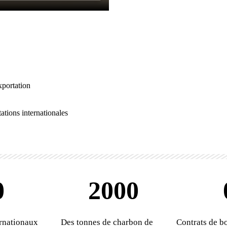
M?
xportation
tions internationales
0
2000
ernationaux
Des tonnes de charbon de
Contrats de bo